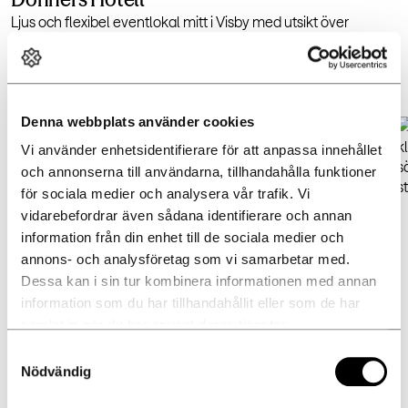
Ljus och flexibel eventlokal mitt i Visby med utsikt över
Donners plats och närhet till Almedalen. Passar för möten,
seminarier och mindre event.
LÄS MER
Denna webbplats använder cookies
Vi använder enhetsidentifierare för att anpassa innehållet 
och annonserna till användarna, tillhandahålla funktioner 
för sociala medier och analysera vår trafik. Vi 
vidarebefordrar även sådana identifierare och annan 
information från din enhet till de sociala medier och 
annons- och analysföretag som vi samarbetar med. 
Dessa kan i sin tur kombinera informationen med annan 
information som du har tillhandahållit eller som de har 
samlat in när du har använt deras tjänster.
Samtyckesval
Nödvändig
Rosa Huset