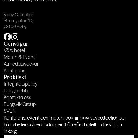
Visby Collection
Strandgatan 10,
621 56 Visby
Genvägar
Våra hotell
Möten & Event
Almedalsveckan
Konferens
Praktiskt
Integritetspolicy
Lediga jobb
Kontakta oss
Burgsvik Group
SV
EN
Konferens, event och möten: bokning@visbycollection.se
Få nyheter och erbjudanden från våra hotell – direkt i din
inkorg.