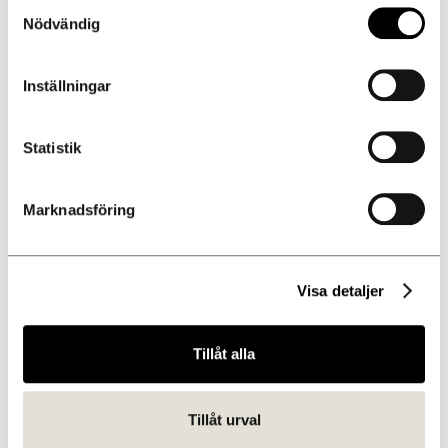
Samtyckesval
Nödvändig
Inställningar
Statistik
Marknadsföring
Visa detaljer
Tillåt alla
Donners Event
Vår största event- och konferenslokal med flexibla ytor för allt
från bröllop, mässor och seminarier till galamiddagar och
Tillåt urval
företagsevent.