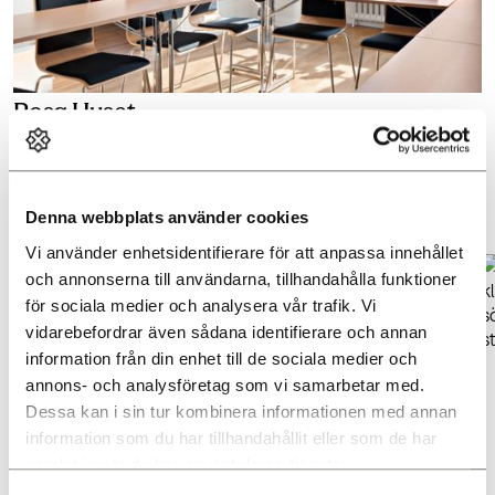
Rosa Huset
Troligtvis Visbys allra vackraste möteslokal med utsikt över
Donners plats och Almedalen mitt i Visby. En inspirerande
miljö för möten, middagar och event.
Denna webbplats använder cookies
LÄS MER
Vi använder enhetsidentifierare för att anpassa innehållet 
och annonserna till användarna, tillhandahålla funktioner 
för sociala medier och analysera vår trafik. Vi 
vidarebefordrar även sådana identifierare och annan 
information från din enhet till de sociala medier och 
annons- och analysföretag som vi samarbetar med. 
Dessa kan i sin tur kombinera informationen med annan 
information som du har tillhandahållit eller som de har 
samlat in när du har använt deras tjänster.