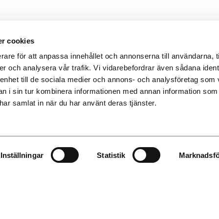
r cookies
r alla typer
rare för att anpassa innehållet och annonserna till användarna, ti
er och analysera vår trafik. Vi vidarebefordrar även sådana identi
Bekvämlighete
 enhet till de sociala medier och annons- och analysföretag som v
 i sin tur kombinera informationen med annan information som 
Lokaler för 30–600 delta
anläggningar, centralt
e har samlat in när du har använt deras tjänster.
Centralt läge innanför Vi
konferenser, seminarier,
Endast ett stenkast från 
 från
30 till 600 personer.
Modern konferens- och pr
ngar hjälper vi er att skapa
 eller ett större event. Under
organisationer, företag och
Inställningar
Statistik
Marknadsfö
dalens scen.