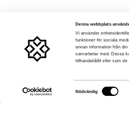
Denna webbplats använde
Vår största mötesplats fö
Vi använder enhetsidentifie
funktioner för sociala medi
av arrangemang
annan information från din
samarbetar med. Dessa kan
Donners Event är en av Visbys största och mest flexibla mötes
tillhandahållit eller som d
belägen innanför ringmuren nära Almedalen. Här arrangerar vi 
mässor, företagsevent, bröllop och privata firanden för grupper
Med moderna lokaler, erfaren personal och skräddarsydda lösni
ett lyckat arrangemang – oavsett om det gäller ett mindre möte
Samtyckesval
Almedalsveckan är Donners Event en självklar mötesplats för 
Nödvändig
myndigheter, med lokaler på bekvämt gångavstånd från Alme
SKICKA FÖRFRÅGAN