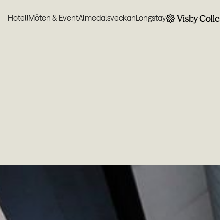
Hotell
Möten & Event
Almedalsveckan
Longstay