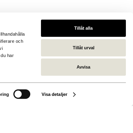
Tillåt alla
llhandahålla 
fierare och 
r
Tillåt urval
i 
du har 
gare
sbys ringmur
Avvisa
Almedalen
esentationsteknik
ring
Visa detaljer